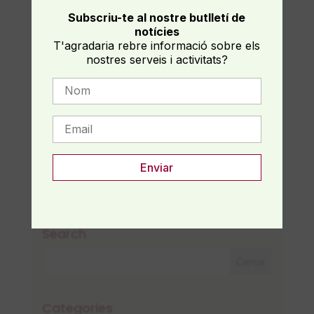
com aquest camí pot aportar llum i
Subscriu-te al nostre butlletí de
sanació al teu viatge personal!
notícies
T'agradaria rebre informació sobre els
nostres serveis i activitats?
ACCEDEIX AQUÍ AL VÍDEO AL
CANAL YOUTUBE MINDALIA
PLUS
Search
Categories