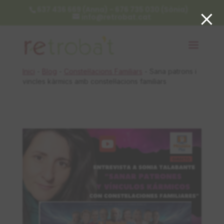
×
637 436 669 (Anna) - 676 735 030 (Sònia)
info@retrobat.cat
Inici
-
Blog
-
Constel·lacions Familiars
-
Sana patrons i
vincles kàrmics amb constel·lacions familiars