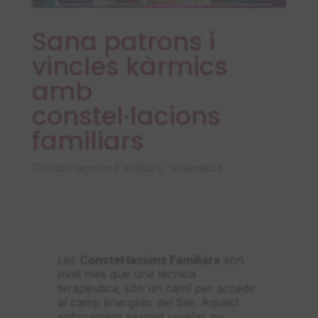
Sana patrons i
vincles kàrmics
amb
constel·lacions
familiars
Constel·lacions Familiars
,
Videoteca
Les
Constel·lacions Familiars
són
molt més que una tècnica
terapèutica; són un camí per accedir
al camp energètic del Ser. Aquest
enfocament permet revelar no