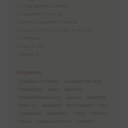
Constel·lacions Familiars
Creixement Personal
Desenvolupament Personal
Educació Emocional per a nens/es
Humanista
Rutes al Ser
Videoteca
Etiquetes
acceptació d'un mateix
acceptació dels altres
adolescència
adults
agraïment
ambivalència emocional
aqui i ara
assertivitat
atrevir-se
autoestima
bons moments
canvi
comunicació
consciència
contes
creences
créixer
educació emocional
emocions