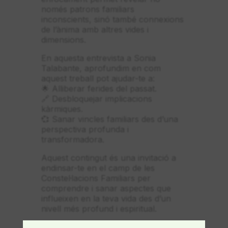
només patrons familiars
inconscients, sinó també connexions
de l’ànima amb altres vides i
dimensions.
En aquesta entrevista a Sonia
Talabante, aprofundim en com
aquest treball pot ajudar-te a:
🌟 Alliberar ferides del passat.
🔗 Desbloquejar implicacions
kàrmiques.
💞 Sanar vincles familiars des d’una
perspectiva profunda i
transformadora.
Aquest contingut és una invitació a
endinsar-te en el camp de les
Constel·lacions Familiars per
comprendre i sanar aspectes que
influeixen en la teva vida des d’un
nivell més profund i espiritual.
👉 Mira el vídeo complet i descobreix