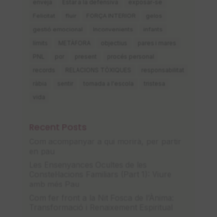
enveja
Estar a la defensiva
exposar-se
Felicitat
fluir
FORÇA INTERIOR
gelos
gestió emocional
Inconvenients
infants
límits
METÀFORA
objectius
pares i mares
PNL
por
present
procés personal
records
RELACIONS TÒXIQUES
responsabilitat
ràbia
sentir
tornada a l'escola
tristesa
vida
Recent Posts
Com acompanyar a qui morirà, per partir
en pau
Les Ensenyances Ocultes de les
Constel·lacions Familiars (Part 1): Viure
amb més Pau
Com fer front a la Nit Fosca de l’Ànima:
Transformació i Renaixement Espiritual