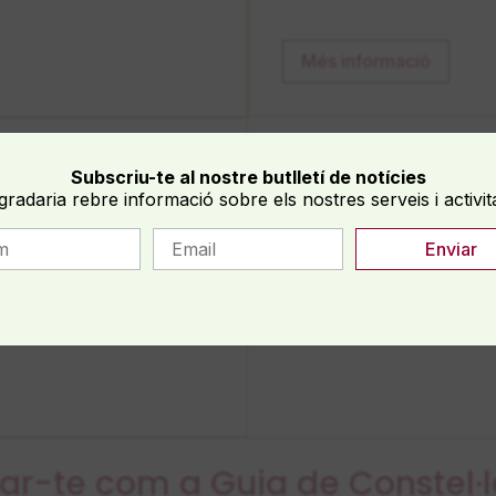
Més informació
rcle de
Subscriu-te al nostre butlletí de notícies
gradaria rebre informació sobre els nostres serveis i activit
8h a 21h
ar-te com a Guia de Constel·l