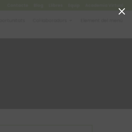
×
Contacte
Blog
Llibres
Equip
Academia Virtual
ortunitats
Col·laboradors
Element del menú