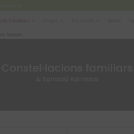
trobat.cat
ons Familiars
Grups
Formació
Retirs
Op
ons familiars
Constel·lacions familiars
& Sanació Kàrmica