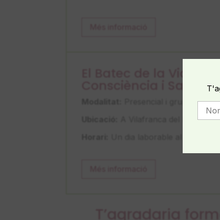
Més informació
El Batec de la Vida: Ce
Consciència i Sanació
T'a
Modalitat:
Presencial i grupal
Ubicació:
A Vilafranca del Penedès
Horari:
Un dia laborable al mes de 1
Més informació
T’agradaria form