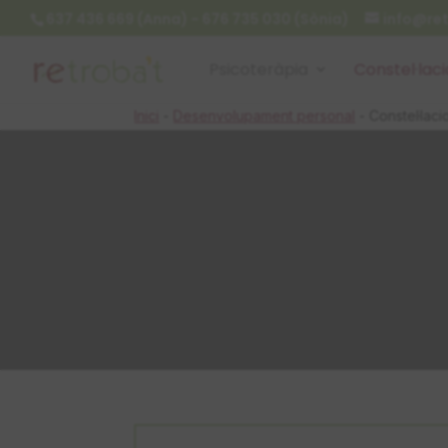
637 436 669 (Anna) - 676 735 030 (Sònia)
info@re
Psicoteràpia
Constel·laci
Inici
-
Desenvolupament personal
-
Constel·laci