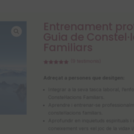
Entrenament pro
Guia de Constel·
Familiars
(
9
testimonis)
Valorat
5.00
sobre 5 en
Adreçat a persones que desitgen:
funció de
valoracions
de clients
Integrar a la seva tasca laboral, l’en
Constel·lacions Familiars.
Aprendre i entrenar-se professionalm
constel·lacions familiars.
Aprofundir en inquietuds espirituals i 
coneixement vers «el joc de la vida» i