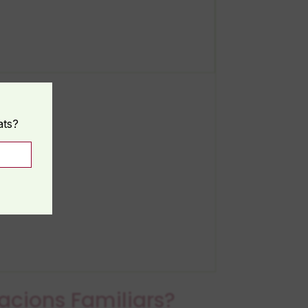
ats?
acions Familiars?