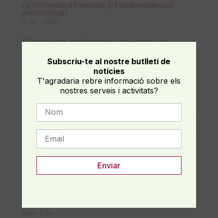
La tornada a l’escola (i l’ambivalència
emocional)
4 set., 2017
El concepte ambivalència emocional es
defineix com “un estat de tenir simultàniament
Subscriu-te al nostre butlletí de
sentiments diferents cap a una persona o
notícies
objecte. Escrit d’una altra manera,
T'agradaria rebre informació sobre els
l’ambivalència és l’experiència de tenir
nostres serveis i activitats?
pensaments i / o emocions de les dues...
Cerca
Recent Posts
Com acompanyar a qui morirà, per partir en
pau
Les Ensenyances Ocultes de les
Constel·lacions Familiars (Part 1): Viure amb
més Pau