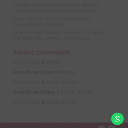
Com fer front a la Nit Fosca de l’Ànima:
Transformació i Renaixement Espiritual
Sana patrons i vincles kàrmics amb
constel·lacions familiars
El No Vist del Cuidador Familiar: El Capità
imprescindible, sense condecoració
Recent Comments
Anna Esteve
a
Mama!
Anna Bonet Solans
a
Mama!
Anna Esteve
a
Retalls de vida I
Anna Bonet Solans
a
Retalls de vida I
Anna Esteve
a
Retalls de vida I