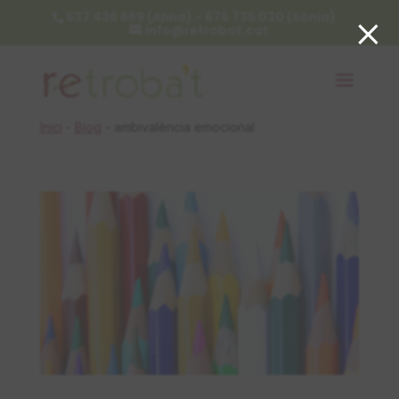
×
637 436 669 (Anna) - 676 735 030 (Sònia)
info@retrobat.cat
Inici
-
Blog
-
ambivalència emocional