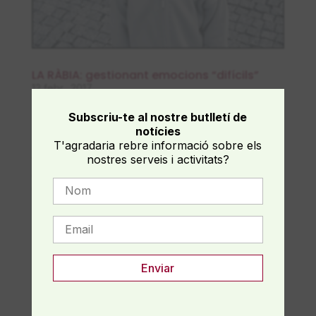
LA RÀBIA: gestionant emocions “difícils”
12 febr., 2017
Subscriu-te al nostre butlletí de
LA RÀBIA: gestionant emocions “difícils” La
notícies
ràbia és una de les emocions per les quals els
T'agradaria rebre informació sobre els
pares busquem més solucions, esperant una
nostres serveis i activitats?
fórmula que ens porti tranquil·litat a casa. Però
a vegades ens oblidem que, com totes les
emocions, té la seva funció i es necessària....
Cerca
Recent Posts
Com acompanyar a qui morirà, per partir en