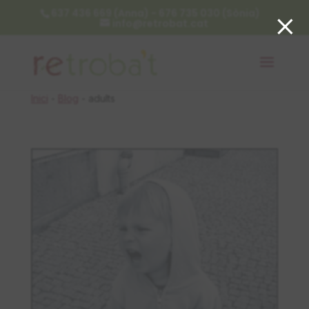
×
637 436 669 (Anna) - 676 735 030 (Sònia)
info@retrobat.cat
Inici
-
Blog
-
adults