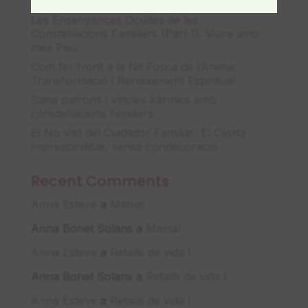
pau
Les Ensenyances Ocultes de les
Constel·lacions Familiars (Part 1): Viure amb
més Pau
Com fer front a la Nit Fosca de l’Ànima:
Transformació i Renaixement Espiritual
Sana patrons i vincles kàrmics amb
constel·lacions familiars
El No Vist del Cuidador Familiar: El Capità
imprescindible, sense condecoració
Recent Comments
Anna Esteve
a
Mama!
Anna Bonet Solans
a
Mama!
Anna Esteve
a
Retalls de vida I
Anna Bonet Solans
a
Retalls de vida I
Anna Esteve
a
Retalls de vida I