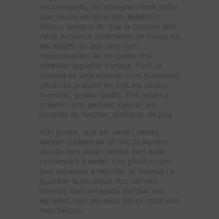
incontrolada, ho accepten molt millor
que veure els seus fills apàtics o
tristos, gosaria dir que la tristesa dels
nens provoca sentiments de culpa en
els adults, és adir, ens fem
responsables de no poder-los
estalviar aquesta tristesa. Però la
tristesa és una emoció com qualsevol
altra i és present en tots els éssers
humans, grans i petits. Ens ajuda a
créixer i ens permet valorar els
instants de felicitat, d’alegria, de joia.
Així doncs, que els nens i nenes
senten tristesa és un fet, la senten
des de ben aviat i també ben aviat
comencen a sentir «no ploris» i per
tant aprenen a reprimir la tristesa i a
guardar-la en algun lloc del seu
interior, ben amagada perquè així
agraden més als seus pares i tots són
més feliços.