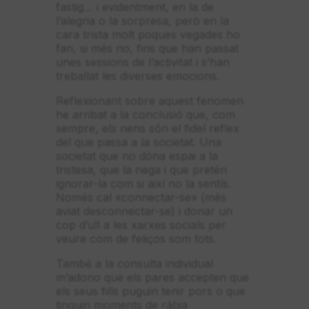
fastig… i evidentment, en la de
l’alegria o la sorpresa, però en la
cara trista molt poques vegades ho
fan, si més no, fins que han passat
unes sessions de l’activitat i s’han
treballat les diverses emocions.
Reflexionant sobre aquest fenomen
he arribat a la conclusió que, com
sempre, els nens són el fidel reflex
del que passa a la societat. Una
societat que no dóna espai a la
tristesa, que la nega i que pretén
ignorar-la com si així no la sentís.
Només cal «connectar-se» (més
aviat desconnectar-se) i donar un
cop d’ull a les xarxes socials per
veure com de feliços som tots.
També a la consulta individual
m’adono que els pares accepten que
els seus fills puguin tenir pors o que
tinguin moments de ràbia