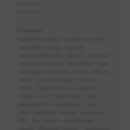
Rutes al Ser
Videoteca
Etiquetes
acceptació d'un mateix
acceptació dels altres
adolescència
adults
agraïment
ambivalència emocional
aqui i ara
assertivitat
atrevir-se
autoestima
bons moments
canvi
comunicació
consciència
contes
creences
créixer
educació emocional
emocions
enveja
Estar a la defensiva
exposar-se
Felicitat
fluir
FORÇA INTERIOR
gelos
gestió emocional
Inconvenients
infants
límits
METÀFORA
objectius
pares i mares
PNL
por
present
procés personal
records
RELACIONS TÒXIQUES
responsabilitat