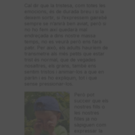
Cal dir que la tristesa, com totes les
emocions, és de durada breu i si la
deixem sortir, si l’expressem gairebé
sempre se n’anirà ben aviat, però si
no ho fem així quedarà mal
endreçada a dins nostre massa
temps, no es veurà però ens farà
patir. Per això, els adults hauríem de
transmetre als més petits que estar
trist és normal, que de vegades
nosaltres, els grans, també ens
sentim tristos i animar-los a que en
parlin i es ho expliquin, tot i que
sense pressionar-los.
Però pot
succeir que els
nostres fills o
les nostres
filles ja no
sàpiguen com
expressar la