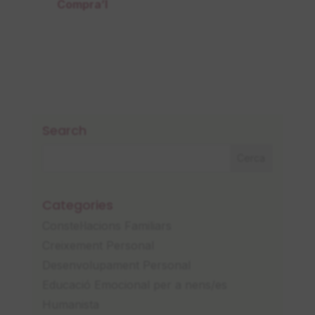
Compra’l
Search
Categories
Constel·lacions Familiars
Creixement Personal
Desenvolupament Personal
Educació Emocional per a nens/es
Humanista