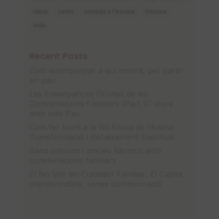
ràbia
sentir
tornada a l'escola
tristesa
vida
Recent Posts
Com acompanyar a qui morirà, per partir
en pau
Les Ensenyances Ocultes de les
Constel·lacions Familiars (Part 1): Viure
amb més Pau
Com fer front a la Nit Fosca de l’Ànima:
Transformació i Renaixement Espiritual
Sana patrons i vincles kàrmics amb
constel·lacions familiars
El No Vist del Cuidador Familiar: El Capità
imprescindible, sense condecoració