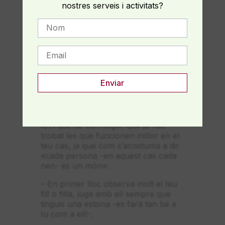
nostres serveis i activitats?
També esdevé fonamental
expressar-la per a rebre consol i ajut
de les persones que ens estimen. (en
aquest sentit, si estem tristos no hem
d’amagar el nostre sentiment als
nostres fills, per protegir-los).
M’agradaria acabar donant-te
algunes eines que et puguin ajudar a
manejar la tristesa dels nens i nenes
o a apropar-t’hi quan apreciïs canvis
que et fan sospitar la seva tristesa,
tot i que de ben segur que ja has
trobat les que funcionen millor en el
teu cas, ja que com s’acostuma a dir
«cada persona -en aquest cas cada
nen- és un món»:
– En primer lloc observa molt el teu
fill o filla, juga amb ell sempre que
tinguis una estona -es farà tan bé a
tu com a ell!-.