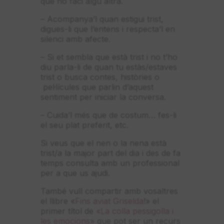
que ho faci algú altra.
– Acompanya’l quan estigui trist,
digues-li que l’entens i respecta’l en
silenci amb afecte.
– Si et sembla que està trist i no t’ho
diu parla-li de quan tu estàs/estaves
trist o busca contes, històries o
pel·lícules que parlin d’aquest
sentiment per iniciar la conversa.
– Cuida’l més que de costum… fes-li
el seu plat preferit, etc.
Si veus que el nen o la nena està
trist/a la major part del dia i des de fa
temps consulta amb un professional
per a que us ajudi.
També vull compartir amb vosaltres
el llibre «
Fins aviat Griselda
!» el
primer títol de
«La colla pessigolla i
les emocions»
que pot ser un recurs