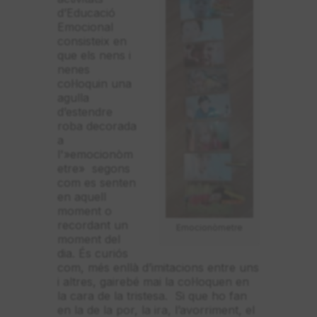
d’Educació
Emocional
consisteix en
que els nens i
nenes
col·loquin una
agulla
d’estendre
roba decorada
a
l'»emocionòm
etre» segons
com es senten
en aquell
moment o
recordant un
Emocionòmetre
moment del
dia. És curiós
com, més enllà d’imitacions entre uns
i altres, gairebé mai la col·loquen en
la cara de la tristesa. Si que ho fan
en la de la por, la ira, l’avorriment, el