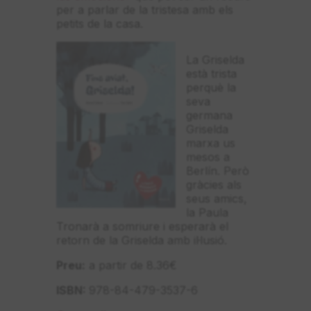
per a parlar de la tristesa amb els
petits de la casa.
La Griselda
està trista
perquè la
seva
germana
Griselda
marxa us
mesos a
Berlín. Però
gràcies als
seus amics,
la Paula
Tronarà a somriure i esperarà el
retorn de la Griselda amb il·lusió.
Preu:
a partir de 8.36€
ISBN:
978-84-479-3537-6