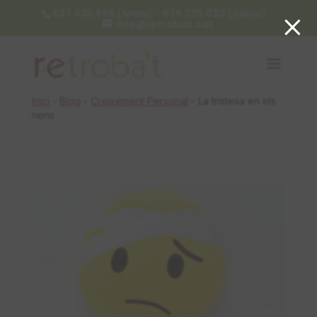
×
637 436 669 (Anna) - 676 735 030 (Sònia)
info@retrobat.cat
Inici
-
Blog
-
Creixement Personal
-
La tristesa en els
nens