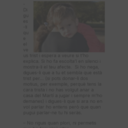
-
Di
gu
es
-li
qu
e
el
ve
us trist i espera a veure si t’ho
explica. Si ho fa escolta’l en silenci i
mostra-li el teu afecte. Si ho nega,
digues-li que a tu et sembla que està
trist per… (si pots donar-li dos
motius, per exemple, perquè tens la
cara trista i no has volgut anar a
casa del Martí a jugar i sempre m’ho
demanes) i digues-li que si ara no en
vol parlar ho entens però que quan
pugui parlar-ne tu hi seràs.
– No riguis quan plori, ni permetis