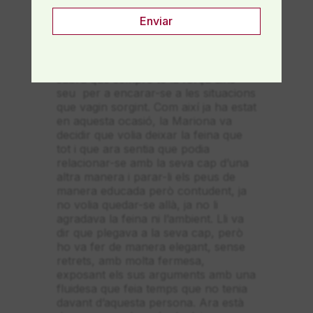
sense soroll la Mariona alçarà el vol i
sortirà d’aquesta situació que la fa
sentir humiliada i poc valorada, la
Mariona caminarà cap un nou destí
en el que passi el que passi sap que
sabrà que sempre té la força dins
seu per a encarar-se a les situacions
que vagin sorgint. Com així ja ha estat
en aquesta ocasió, la Mariona va
decidir que volia deixar la feina que
tot i que ara sentia que podia
relacionar-se amb la seva cap d’una
altra manera i parar-li els peus de
manera educada però contudent, ja
no volia quedar-se allà, ja no li
agradava la feina ni l’ambient. Lli va
dir que plegava a la seva cap, però
ho va fer de manera elegant, sense
retrets, amb molta fermesa,
exposant els sus arguments amb una
fluidesa que feia temps que no tenia
davant d’aquesta persona. Ara està