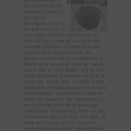
es concentrés en
aquesta pressió al
pit i me la
descrigués. Em va
dir que era com un
pou negre i fondo, molt fondo. Al
fons del pou i veia la cara d’un lleó
enfadat i nerviós. Enfadat amb ella
perquè no el deixava sortir, en
aquest moment de la visualització la
Mariona es va posar a plorar, sabia
que el lleó la volia ajudar, era la part
d’ella disposada a encarar-se amb la
seva cap. Esclar que si sortia el lleó
la situació empitjoraria perquè estava
molt enfadat i respondria a totes les
faltes de respecte, els menyspreus i
les contradiccions de la seva cap
com potser es mereixia, però no era
convenient per a la noia. Per això, el
tenia dins el pou. En un lloc ben
profund del seu ésser havia enterrat