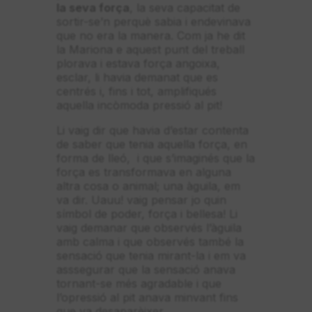
la seva força
, la seva capacitat de
sortir-se’n perquè sabia i endevinava
que no era la manera. Com ja he dit
la Mariona e aquest punt del treball
plorava i estava força angoixa,
esclar, li havia demanat que es
centrés i, fins i tot, amplifiqués
aquella incòmoda pressió al pit!
Li vaig dir que havia d’estar contenta
de saber que tenia aquella força, en
forma de lleó, i que s’imaginés que la
força es transformava en alguna
altra cosa o animal; una àguila, em
va dir. Uauu! vaig pensar jo quin
símbol de poder, força i bellesa! Li
vaig demanar que observés l’àguila
amb calma i que observés també la
sensació que tenia mirant-la i em va
asssegurar que la sensació anava
tornant-se més agradable i que
l’opressió al pit anava minvant fins
que va desaparèixer.