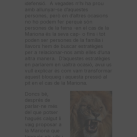
idefensió. A vegades n’hi ha prou
amb allunyar-se d’aquestes
persones, però en d’altres ocasions
no ho podem fer perquè són
persones de la feina -en el cas de la
Mariona és la seva cap- o fins i tot
poden ser persones de la família i
llavors hem de buscar estratègies
per a relacionar-nos amb elles d’una
altra manera. D’aquestes estratègies
en parlarem en ualtra ocasió, avui us
vull explicar és com vam transformar
aquest bloqueig i aquesta pressió al
pit en el cas de la Mariona.
Doncs bé,
després de
parlar-ne més
del que potser
hagués calgut li
vaig proposar a
la Mariona que
tanqués els ulls i