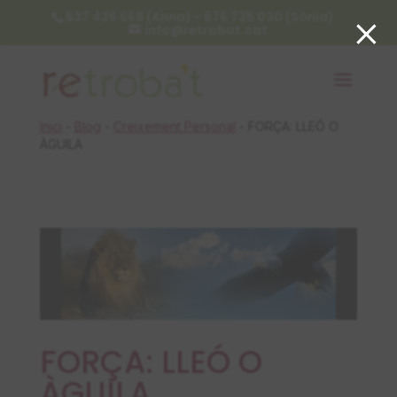
×
637 436 669 (Anna) - 676 735 030 (Sònia)
info@retrobat.cat
Inici
-
Blog
-
Creixement Personal
-
FORÇA: LLEÓ O
ÀGUILA
FORÇA: LLEÓ O
ÀGUILA