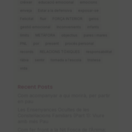
créixer
educació emocional
emocions
enveja
Estar a la defensiva
exposar-se
Felicitat
fluir
FORÇA INTERIOR
gelos
gestió emocional
Inconvenients
infants
límits
METÀFORA
objectius
pares i mares
PNL
por
present
procés personal
records
RELACIONS TÒXIQUES
responsabilitat
ràbia
sentir
tornada a l'escola
tristesa
vida
Recent Posts
Com acompanyar a qui morirà, per partir
en pau
Les Ensenyances Ocultes de les
Constel·lacions Familiars (Part 1): Viure
amb més Pau
Com fer front a la Nit Fosca de l’Ànima: