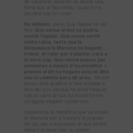
de vacances després de deixar una
feina que la feia infeliç i quan torni
decidirà cap on volar.
No oblidem
, però, que l’àguila vé del
lleó.
Que sense el lleó no podria
existir l’àguila.
Que sense sentir
molta ràbia, tanta que la
bloquejava la Mariona no hagués
trobat el valor per a plantar cara a
la seva cap. Que sense passar per
setmanes o mesos d’incomoditat i
pressió al pit no hagués buscat dins
seu la valentia pera dir prou.
Mirem
doncs amb gratitud el lleó enfadat a
dins del pou perquè ha estat l’impuls
cap al canvi al que ha donat forma
un àguila elegant i poderosa.
Aquesta és la metàfora que va trobar
la Mariona per a treure’s la pressió
del pit, per a expressar el que sentia
davant la seva cap, tu potser