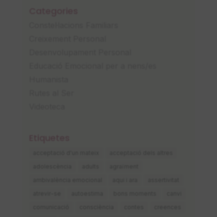
Categories
Constel·lacions Familiars
Creixement Personal
Desenvolupament Personal
Educació Emocional per a nens/es
Humanista
Rutes al Ser
Videoteca
Etiquetes
acceptació d'un mateix
acceptació dels altres
adolescència
adults
agraïment
ambivalència emocional
aqui i ara
assertivitat
atrevir-se
autoestima
bons moments
canvi
comunicació
consciència
contes
creences