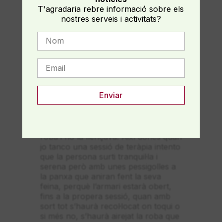
ve la claredat d’entendre les coses
T'agradaria rebre informació sobre els
des d’una nova mirada
, amb més
nostres serveis i activitats?
consciència per a decidir sobre el
que sigui que toqui decidir. Clar, que
això no sempre és qüestió d’un dia o
d’una setmana, de la mateixa manera
que potser feia dies que pensava que
em tocava endreçar l’armari i no ho
feia i quan m’ hedecidit a fer-ho la
roba ha quedat escampada per
l’habitació uns dies, o potser feia
temps que sabia que no em tornaria
a posar una peça determinada de
roba i no la llençava. Així doncs quan
jo tanco una sessió de teràpia intento
que la persona surti tranquil·la i
serena però amb unes pessigolles a
la panxa que aniran fent la seva
feina, perquè l’armari estarà obert,
fins a la propera sessió, quan amb
sort tot s’haurà recol·locat on toqui o
si més no, s’haurà airejat la roba que