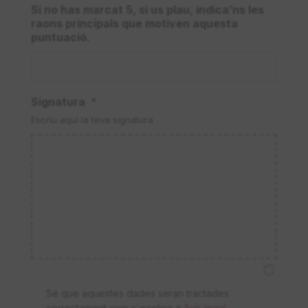
Si no has marcat 5, si us plau, indica’ns les
raons principals que motiven aquesta
puntuació.
Signatura
*
Escriu aquí la teva signatura
L
Sé que aquestes dades seran tractades
O
correctament com s'explica a
Avís legal,