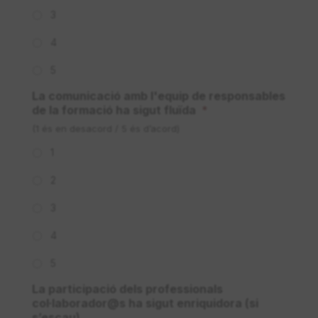
3
4
5
La comunicació amb l'equip de responsables
de la formació ha sigut fluïda
*
(1 és en desacord / 5 és d’acord)
1
2
3
4
5
La participació dels professionals
col·laborador@s ha sigut enriquidora (si
s’escau)