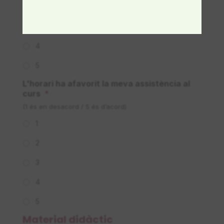
2
3
4
5
L'horari ha afavorit la meva assistència al
curs
*
(1 és en desacord / 5 és d’acord)
1
2
3
4
5
Material didàctic