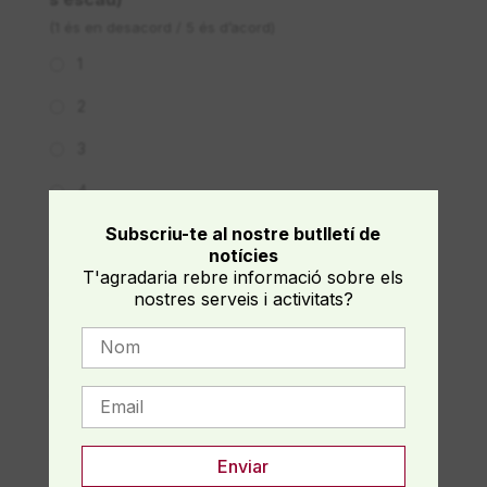
(1 és en desacord / 5 és d’acord)
1
2
3
4
Subscriu-te al nostre butlletí de
5
notícies
Durada i horaris
T'agradaria rebre informació sobre els
nostres serveis i activitats?
Valora de l’1 al 5 (1 és en desacord / 5 és d’acord).
La durada del curs ha estat adequada als
objectius i continguts
*
(1 és en desacord / 5 és d’acord)
1