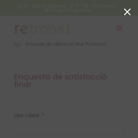
×
637 436 669 (Anna) - 676 735 030 (Sònia)
info@retrobat.cat
Inici
-
Enquesta de satisfacció final (Formació)
Enquesta de satisfacció
final
Lloc i data
*