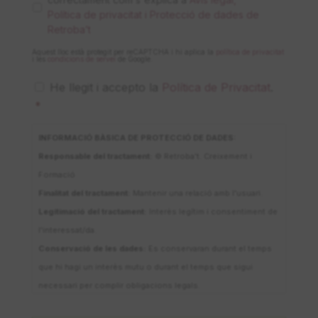
P
Política de privacitat i Protecció de dades de
D
Retroba’t
*
Aquest lloc està protegit per reCAPTCHA i hi aplica la
política de privacitat
i les
condicions de servei
de Google.
P
He llegit i accepto la
Política de Privacitat
.
o
*
l
í
t
INFORMACIÓ BÀSICA DE PROTECCIÓ DE DADES:
i
Responsable del tractament:
© Retroba’t. Creixement i
c
Formació
a
d
Finalitat del tractament:
Mantenir una relació amb l'usuari.
e
Legitimació del tractament:
Interès legítim i consentiment de
p
l'interessat/da.
r
Conservació de les dades:
Es conservaran durant el temps
i
v
que hi hagi un interès mutu o durant el temps que sigui
a
necessari per complir obligacions legals.
c
Destinataris:
Prestadors de serveis o col·laboradors.
i