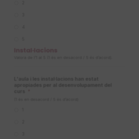
2
3
4
5
Instal·lacions
Valora de l’1 al 5 (1 és en desacord / 5 és d’acord).
L'aula i les instal·lacions han estat
apropiades per al desenvolupament del
curs
*
(1 és en desacord / 5 és d’acord)
1
2
3