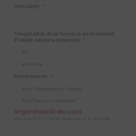
Curs (any)
*
Temporalitat de la formació en el moment
d'omplir aquesta enquesta:
*
30%
Al finalitzar
Servei inscrit:
*
Àrea “Constel·lacions Familiars”
Àrea “Educació Humanista”
Organització del curs
Valora de l’1 al 5 (1 és en desacord / 5 és d’acord).