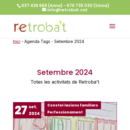
637 436 669 (Anna) - 676 735 030 (Sònia)
info@retrobat.cat
Inici
-
Agenda Tags
-
Setembre 2024
Setembre 2024
Totes les activitats de Retroba't
27
Constel·lacions familiars
set.
Perfeccionament
2024